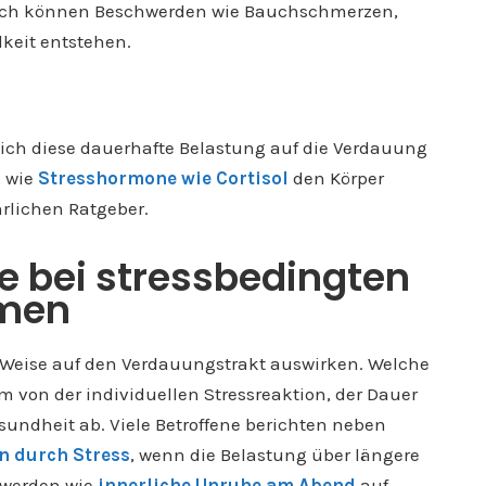
rch können Beschwerden wie Bauchschmerzen,
lkeit entstehen.
 sich diese dauerhafte Belastung auf die Verdauung
, wie
Stresshormone wie Cortisol
den Körper
hrlichen Ratgeber.
 bei stressbedingten
emen
e Weise auf den Verdauungstrakt auswirken. Welche
 von der individuellen Stressreaktion, der Dauer
undheit ab. Viele Betroffene berichten neben
n durch Stress
, wenn die Belastung über längere
chwerden wie
innerliche Unruhe am Abend
auf,