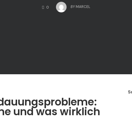
COMMENTS
BY
MARCEL
0
S
rdauungsprobleme:
e und was wirklich