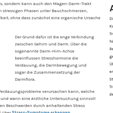
 aus, sondern kann auch den Magen-Darm-Trakt
 in stressigen Phasen unter Bauchschmerzen,
lkeit, ohne dass zunächst eine organische Ursache
D
K
Tr
Der Grund dafür ist die enge Verbindung
h
zwischen Gehirn und Darm. Über die
R
sogenannte Darm-Hirn-Achse
g
beeinflussen Stresshormone die
Ü
Verdauung, die Darmbewegung und
e
sogar die Zusammensetzung der
Darmflora.
S
T
ss Verdauungsprobleme verursachen kann, welche
d
ft und wann eine ärztliche Untersuchung sinnvoll
eren Beschwerden durch anhaltenden Stress
l über
Stress-Symptome erkennen
.