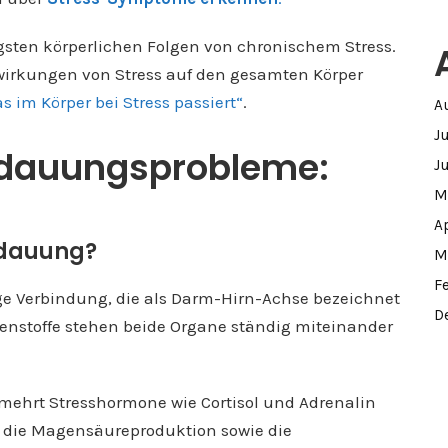
ten körperlichen Folgen von chronischem Stress.
wirkungen von Stress auf den gesamten Körper
s im Körper bei Stress passiert“
.
A
J
rdauungsprobleme:
J
M
A
erdauung?
M
F
e Verbindung, die als Darm-Hirn-Achse bezeichnet
D
nstoffe stehen beide Organe ständig miteinander
ermehrt Stresshormone wie Cortisol und Adrenalin
 die Magensäureproduktion sowie die