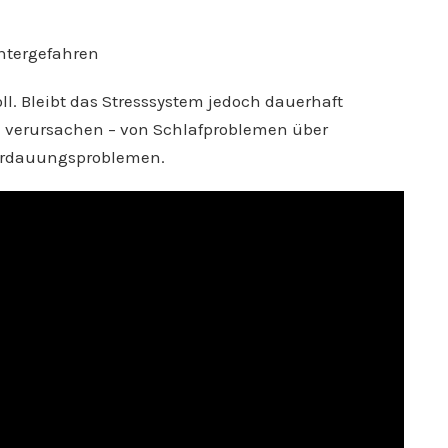
ntergefahren
ll. Bleibt das Stresssystem jedoch dauerhaft
n verursachen – von Schlafproblemen über
Verdauungsproblemen.