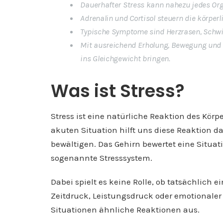
Dauerhafter Stress kann nahezu jedes Or
Adrenalin und Cortisol steuern die körperl
Typische Symptome sind Herzrasen, Schwi
Mit ausreichend Erholung, Bewegung und 
ins Gleichgewicht bringen.
Was ist Stress?
Stress ist eine natürliche Reaktion des Körp
akuten Situation hilft uns diese Reaktion d
bewältigen. Das Gehirn bewertet eine Situa
sogenannte Stresssystem.
Dabei spielt es keine Rolle, ob tatsächlich e
Zeitdruck, Leistungsdruck oder emotionaler 
Situationen ähnliche Reaktionen aus.