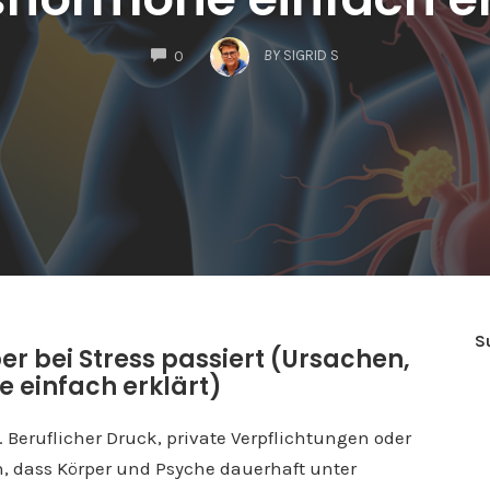
COMMENTS
BY
SIGRID S
0
S
er bei Stress passiert (Ursachen,
einfach erklärt)
 Beruflicher Druck, private Verpflichtungen oder
, dass Körper und Psyche dauerhaft unter