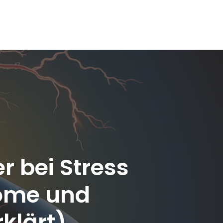
r bei Stress
tome und
klärt)