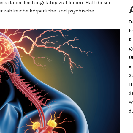
ess dabei, leistungsfähig zu bleiben. Hält dieser
er zahlreiche körperliche und psychische
Tr
h
R
g
Ü
e
S
T
d
W
d