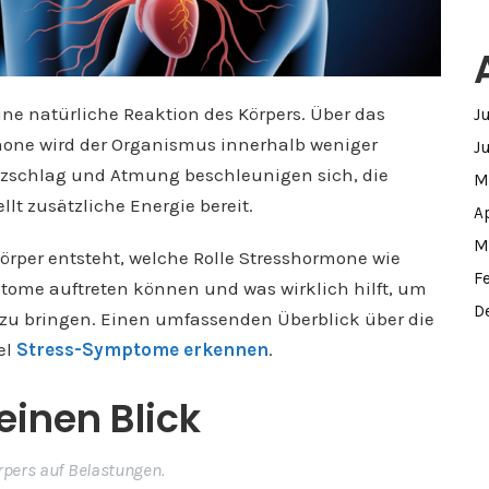
ine natürliche Reaktion des Körpers. Über das
J
one wird der Organismus innerhalb weniger
J
erzschlag und Atmung beschleunigen sich, die
M
lt zusätzliche Energie bereit.
A
M
 Körper entsteht, welche Rolle Stresshormone wie
F
ptome auftreten können und was wirklich hilft, um
D
 zu bringen. Einen umfassenden Überblick über die
el
Stress-Symptome erkennen
.
einen Blick
örpers auf Belastungen.