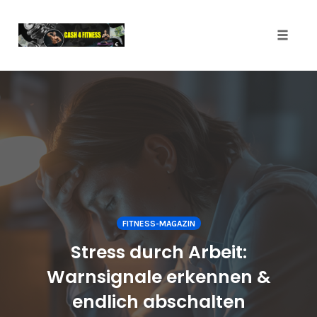
Toggl
Skip
to
content
FITNESS-MAGAZIN
Stress durch Arbeit:
Warnsignale erkennen &
endlich abschalten